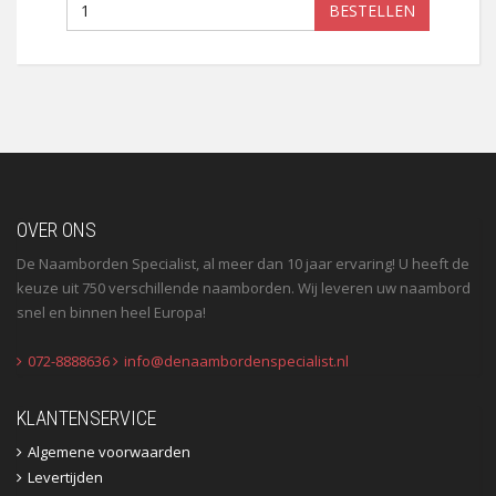
BESTELLEN
OVER ONS
De Naamborden Specialist, al meer dan 10 jaar ervaring! U heeft de
keuze uit 750 verschillende naamborden. Wij leveren uw naambord
snel en binnen heel Europa!
072-8888636
info@denaambordenspecialist.nl
KLANTENSERVICE
Algemene voorwaarden
Levertijden