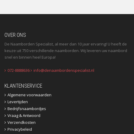
OVER ONS
De Naamborden Specialist, al meer dan 10 jaar ervaring! U heeft de
keuze uit 750 verschillende naamborden. Wij leveren uw naambord
snel en binnen heel Europa!
072-8888636
info@denaambordenspecialist.nl
KLANTENSERVICE
Algemene voorwaarden
Levertijden
Bedrijfsnaambordjes
Vraag & Antwoord
Verzendkosten
Privacybeleid