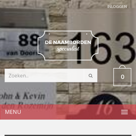
INLOGGEN
0
MENU
Toggl
navig