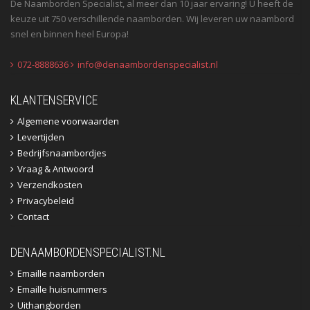
De Naamborden Specialist, al meer dan 10 jaar ervaring! U heeft de
keuze uit 750 verschillende naamborden. Wij leveren uw naambord
snel en binnen heel Europa!
072-8888636
info@denaambordenspecialist.nl
KLANTENSERVICE
Algemene voorwaarden
Levertijden
Bedrijfsnaambordjes
Vraag & Antwoord
Verzendkosten
Privacybeleid
Contact
DENAAMBORDENSPECIALIST.NL
Emaille naamborden
Emaille huisnummers
Uithangborden