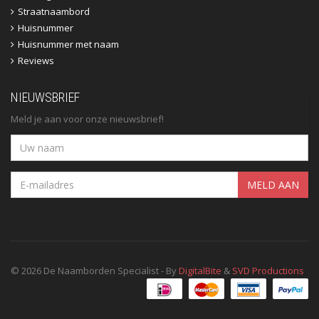
Straatnaambord
Huisnummer
Huisnummer met naam
Reviews
NIEUWSBRIEF
Meld je aan voor onze nieuwsbrief!
MELD AAN
© 2026 De Naamborden Specialist - By
DigitalBite
&
SVD Productions