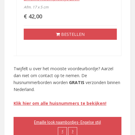
Afm. 17 x 5 cm
Afm
€ 42,00
€ 
BESTELLEN
Twijfelt u over het mooiste voordeurbordje? Aarzel
dan niet om contact op te nemen. De
huisnummerborden worden
GRATIS
verzonden binnen
Nederland.
Klik hier om alle huisnummers te bekijken!
Emaille look naambordjes- Engelse stijl