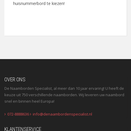
huisnummerbord te kiezen!
OVER ONS
De Naamborden Specialist, al meer dan 10 jaar ervaring! U heeft de
keuze uit 750 verschillende naamborden. Wij leveren uw naambord
snel en binnen heel Europa!
072-8888636
info@denaambordenspecialist.nl
KLANTENSERVICE