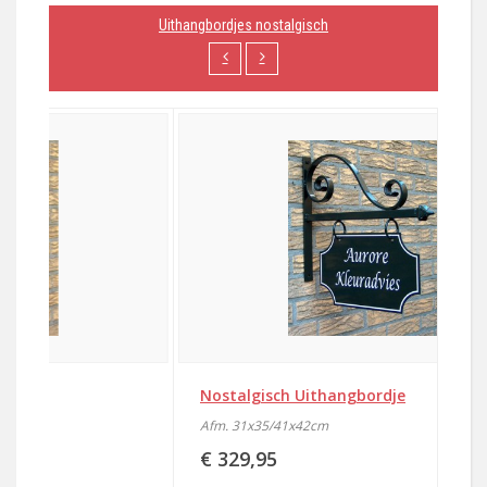
Uithangbordjes nostalgisch
Nostalgisch Uithangbordje
No
X 
Afm. 31x35/41x42cm
€ 
€ 329,95